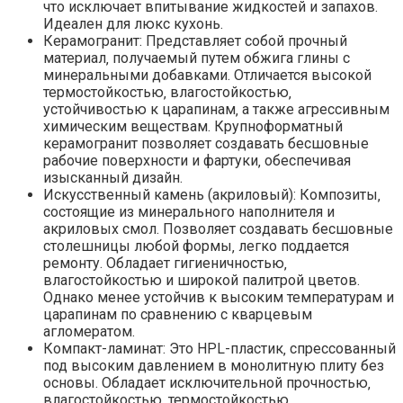
что исключает впитывание жидкостей и запахов.
Идеален для люкс кухонь.
Керамогранит: Представляет собой прочный
материал‚ получаемый путем обжига глины с
минеральными добавками. Отличается высокой
термостойкостью‚ влагостойкостью‚
устойчивостью к царапинам‚ а также агрессивным
химическим веществам. Крупноформатный
керамогранит позволяет создавать бесшовные
рабочие поверхности и фартуки‚ обеспечивая
изысканный дизайн.
Искусственный камень (акриловый): Композиты‚
состоящие из минерального наполнителя и
акриловых смол. Позволяет создавать бесшовные
столешницы любой формы‚ легко поддается
ремонту. Обладает гигиеничностью‚
влагостойкостью и широкой палитрой цветов.
Однако менее устойчив к высоким температурам и
царапинам по сравнению с кварцевым
агломератом.
Компакт-ламинат: Это HPL-пластик‚ спрессованный
под высоким давлением в монолитную плиту без
основы. Обладает исключительной прочностью‚
влагостойкостью‚ термостойкостью‚